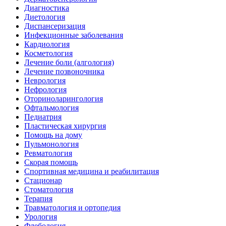
Диагностика
Диетология
Диспансеризация
Инфекционные заболевания
Кардиология
Косметология
Лечение боли (алгология)
Лечение позвоночника
Неврология
Нефрология
Оториноларингология
Офтальмология
Педиатрия
Пластическая хирургия
Помощь на дому
Пульмонология
Ревматология
Скорая помощь
Спортивная медицина и реабилитация
Стационар
Стоматология
Терапия
Травматология и ортопедия
Урология
Флебология