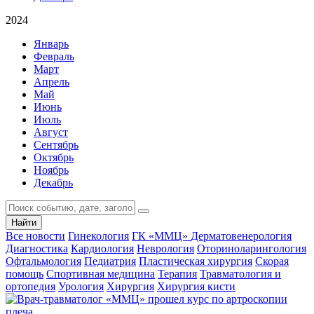
2024
Январь
Февраль
Март
Апрель
Май
Июнь
Июль
Август
Сентябрь
Октябрь
Ноябрь
Декабрь
Найти
Все новости
Гинекология
ГК «ММЦ»
Дерматовенерология
Диагностика
Кардиология
Неврология
Оториноларингология
Офтальмология
Педиатрия
Пластическая хирургия
Скорая
помощь
Спортивная медицина
Терапия
Травматология и
ортопедия
Урология
Хирургия
Хирургия кисти