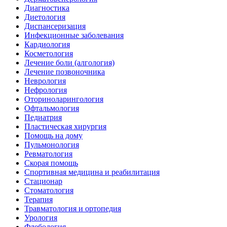
Диагностика
Диетология
Диспансеризация
Инфекционные заболевания
Кардиология
Косметология
Лечение боли (алгология)
Лечение позвоночника
Неврология
Нефрология
Оториноларингология
Офтальмология
Педиатрия
Пластическая хирургия
Помощь на дому
Пульмонология
Ревматология
Скорая помощь
Спортивная медицина и реабилитация
Стационар
Стоматология
Терапия
Травматология и ортопедия
Урология
Флебология