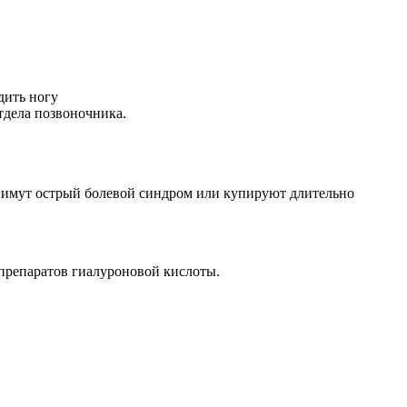
дить ногу
отдела позвоночника.
снимут острый болевой синдром или купируют длительно
 препаратов гиалуроновой кислоты.