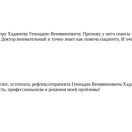
ору Хаджиеву Геннадию Веняминовичу. Прохожу у него сеансы 
 Доктор внимательный и точно знает как помочь пациенту. И очен
олог, остеопата, рефлексотерапевта Геннадия Веняминовича Хадж
сть, профессионализм и решения моей проблемы!