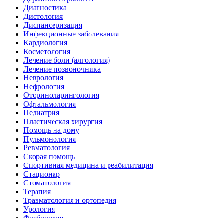
Диагностика
Диетология
Диспансеризация
Инфекционные заболевания
Кардиология
Косметология
Лечение боли (алгология)
Лечение позвоночника
Неврология
Нефрология
Оториноларингология
Офтальмология
Педиатрия
Пластическая хирургия
Помощь на дому
Пульмонология
Ревматология
Скорая помощь
Спортивная медицина и реабилитация
Стационар
Стоматология
Терапия
Травматология и ортопедия
Урология
Флебология