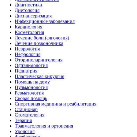
Диагностика
Диетология
Диспансеризация
Инфекционные заболевания
Кардиология
Косметология
Лечение боли (алгология)
Лечение позвоночника
Неврология
Нефрология
Оториноларингология
Офтальмология
Педиатрия
Пластическая хирургия
Помощь на дому
Пульмонология
Ревматология
Скорая помощь
Спортивная медицина и реабилитация
Стационар
Стоматология
Терапия
Травматология и ортопедия
Урология
Флебология