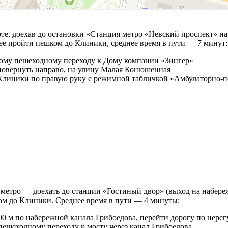
, доехав до остановки «Станция метро «Невский проспект» на ав
алее пройти пешком до Клиники, среднее время в пути — 7 минут:
мому пешеходному переходу к Дому компании «Зингер»
 повернуть направо, на улицу Малая Конюшенная
е Клиники по правую руку с режимной табличкой «Амбулаторно-
метро — доехать до станции «Гостиный двор» (выход на набере
ом до Клиники. Среднее время в пути — 4 минуты:
200 м по набережной канала Грибоедова, перейти дорогу по нер
пешеходному переходу к мосту через канал Грибоедова