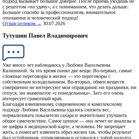
подход вызывает большое доверие. После приема уходишь не
с рецептом «на удачу», а с пониманием, что делать дальше.
Большое спасибо за профессионализм, внимательное
отношение и человеческий подход!
Отзыв целиком →
30.07.2026
Тутушин Павел Владимирович
Уже много лет наблюдаюсь у Любови Васильевны
Калининой. За это время понял две вещи. Во-первых, самые
сложные переговоры в жизни — это переговоры с
собственным холодильником. Во-вторых, обмен веществ
совершенно не интересуют мои оправдания: ни праздники, ни
отпуск, ни знаменитое «с понедельника». Зато его очень
интересует грамотный врач.
Благодаря взвешенному, современному и комплексному
подходу Любови Васильевны удалось снизить вес,
нормализовать показатели сахара и значительно улучшить
общее самочувствие. Самое ценное — она лечит не анализы и
не цифры в медицинской карте, а человека. Не запрещает
жить, а помогает изменить образ жизни так, чтобы результат
был устойчивым, управляемым и оставался с тобой надолго.