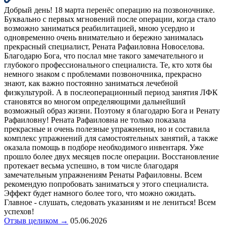
Добрый день! 18 марта перенёс операцию на позвоночнике.
Буквально с первых мгновений после операции, когда стало
возможно заниматься реабилитацией, мною усердно и
одновременно очень внимательно и бережно занималась
прекрасный специалист, Рената Рафаиловна Новоселова.
Благодарю Бога, что послал мне такого замечательного и
глубокого профессионального специалиста. Те, кто хотя бы
немного знаком с проблемами позвоночника, прекрасно
знают, как важно постоянно заниматься лечебной
физкультурой. А в послеоперационный период занятия ЛФК
становятся во многом определяющими дальнейший
возможный образ жизни. Поэтому я благодарю Бога и Ренату
Рафаиловну! Рената Рафаиловна не только показала
прекрасные и очень полезные упражнения, но и составила
комплекс упражнений для самостоятельных занятий, а также
оказала помощь в подборе необходимого инвентаря. Уже
прошло более двух месяцев после операции. Восстановление
протекает весьма успешно, в том числе благодаря
замечательным упражнениям Ренаты Рафаиловны. Всем
рекомендую попробовать заниматься у этого специалиста.
Эффект будет намного более того, что можно ожидать.
Главное - слушать, следовать указаниям и не лениться! Всем
успехов!
Отзыв целиком →
05.06.2026