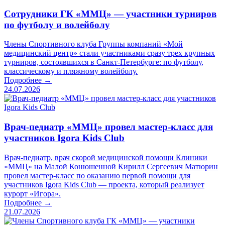
Сотрудники ГК «ММЦ» — участники турниров
по футболу и волейболу
Члены Спортивного клуба Группы компаний «Мой
медицинский центр» стали участниками сразу трех крупных
турниров, состоявшихся в Санкт-Петербурге: по футболу,
классическому и пляжному волейболу.
Подробнее →
24.07.2026
Врач-педиатр «ММЦ» провел мастер-класс для
участников Igora Kids Club
Врач-педиатр, врач скорой медицинской помощи Клиники
«ММЦ» на Малой Конюшенной Кирилл Сергеевич Матюрин
провел мастер-класс по оказанию первой помощи для
участников Igora Kids Club — проекта, который реализует
курорт «Игора».
Подробнее →
21.07.2026