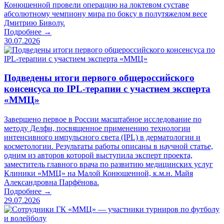
Конюшенной провели операцию на локтевом суставе
абсолютному чемпиону мира по боксу в полутяжелом весе
Дмитрию Биволу.
Подробнее →
30.07.2026
Подведены итоги первого общероссийского
консенсуса по IPL-терапии с участием эксперта
«ММЦ»
Завершено первое в России масштабное исследование по
методу Делфи, посвященное применению технологии
интенсивного импульсного света (IPL) в дерматологии и
косметологии. Результаты работы описаны в научной статье,
одним из авторов которой выступила эксперт проекта,
заместитель главного врача по развитию медицинских услуг
Клиники «ММЦ» на Малой Конюшенной, к.м.н. Майя
Александровна Парфёнова.
Подробнее →
29.07.2026