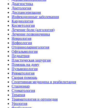
Диагностика
Диетология
Диспансеризация
Инфекционные заболевания
Кардиология
Косметология
Лечение боли (алгология)
Лечение позвоночника
Неврология
Нефрология
Оториноларингология
Офтальмология
Педиатрия
Пластическая хирургия
Помощь на дому
Пульмонология
Ревматология
Скорая помощь
Спортивная медицина и реабилитация
Стационар
Стоматология
Терапия
Травматология и ортопедия
Урология
Флебология