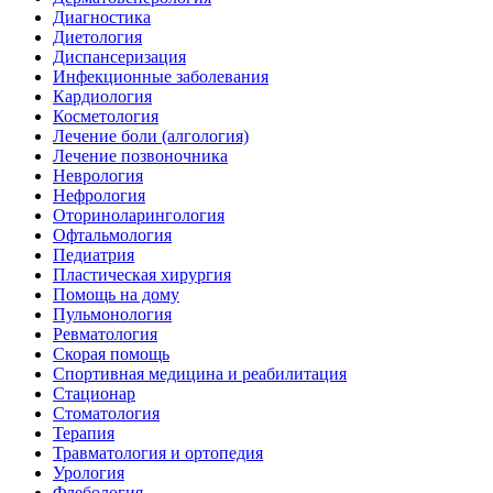
Диагностика
Диетология
Диспансеризация
Инфекционные заболевания
Кардиология
Косметология
Лечение боли (алгология)
Лечение позвоночника
Неврология
Нефрология
Оториноларингология
Офтальмология
Педиатрия
Пластическая хирургия
Помощь на дому
Пульмонология
Ревматология
Скорая помощь
Спортивная медицина и реабилитация
Стационар
Стоматология
Терапия
Травматология и ортопедия
Урология
Флебология