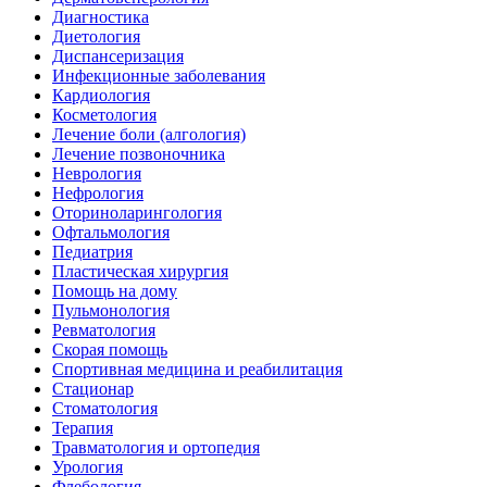
Диагностика
Диетология
Диспансеризация
Инфекционные заболевания
Кардиология
Косметология
Лечение боли (алгология)
Лечение позвоночника
Неврология
Нефрология
Оториноларингология
Офтальмология
Педиатрия
Пластическая хирургия
Помощь на дому
Пульмонология
Ревматология
Скорая помощь
Спортивная медицина и реабилитация
Стационар
Стоматология
Терапия
Травматология и ортопедия
Урология
Флебология