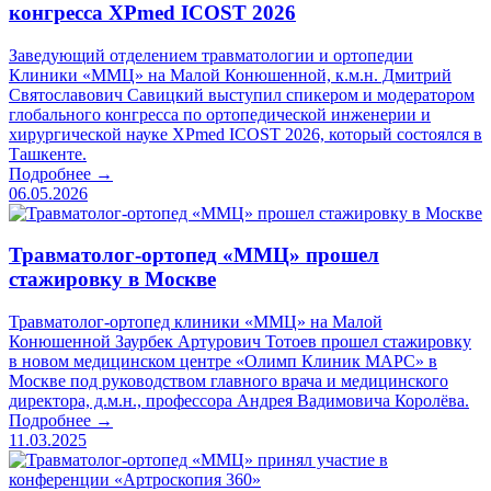
конгресса XPmed ICOST 2026
Заведующий отделением травматологии и ортопедии
Клиники «ММЦ» на Малой Конюшенной, к.м.н. Дмитрий
Святославович Савицкий выступил спикером и модератором
глобального конгресса по ортопедической инженерии и
хирургической науке XPmed ICOST 2026, который состоялся в
Ташкенте.
Подробнее →
06.05.2026
Травматолог-ортопед «ММЦ» прошел
стажировку в Москве
Травматолог-ортопед клиники «ММЦ» на Малой
Конюшенной Заурбек Артурович Тотоев прошел стажировку
в новом медицинском центре «Олимп Клиник МАРС» в
Москве под руководством главного врача и медицинского
директора, д.м.н., профессора Андрея Вадимовича Королёва.
Подробнее →
11.03.2025