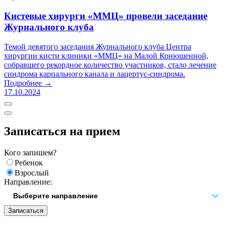
Кистевые хирурги «ММЦ» провели заседание
Журнального клуба
Темой девятого заседания Журнального клуба Центра
хирургии кисти клиники «ММЦ» на Малой Конюшенной,
собравшего рекордное количество участников, стало лечение
синдрома карпального канала и лацертус-синдрома.
Подробнее →
17.10.2024
Записаться на прием
Кого запишем?
Ребенок
Взрослый
Направление:
Записаться