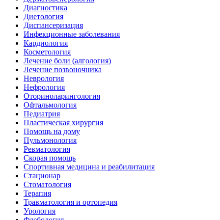
Диагностика
Диетология
Диспансеризация
Инфекционные заболевания
Кардиология
Косметология
Лечение боли (алгология)
Лечение позвоночника
Неврология
Нефрология
Оториноларингология
Офтальмология
Педиатрия
Пластическая хирургия
Помощь на дому
Пульмонология
Ревматология
Скорая помощь
Спортивная медицина и реабилитация
Стационар
Стоматология
Терапия
Травматология и ортопедия
Урология
Флебология