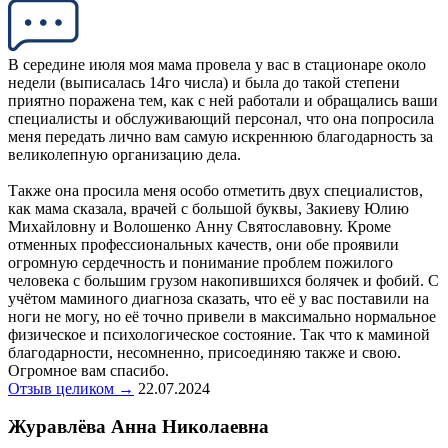
В середине июля моя мама провела у вас в стационаре около
недели (выписалась 14го числа) и была до такой степени
приятно поражена тем, как с ней работали и обращались ваши
специалисты и обслуживающий персонал, что она попросила
меня передать лично вам самую искреннюю благодарность за
великолепную организацию дела.
Также она просила меня особо отметить двух специалистов,
как мама сказала, врачей с большой буквы, Закиеву Юлию
Михайловну и Волошенко Анну Святославовну. Кроме
отменных профессиональных качеств, они обе проявили
огромную сердечность и понимание проблем пожилого
человека с большим грузом накопившихся болячек и фобий. С
учётом маминого диагноза сказать, что её у вас поставили на
ноги не могу, но её точно привели в максимально нормальное
физическое и психологическое состояние. Так что к маминой
благодарности, несомненно, присоединяю также и свою.
Огромное вам спасибо.
Отзыв целиком →
22.07.2024
Журавлёва Анна Николаевна