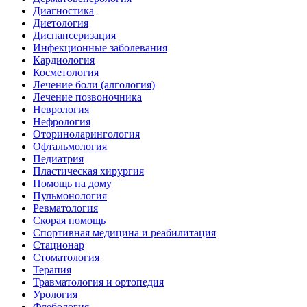
Диагностика
Диетология
Диспансеризация
Инфекционные заболевания
Кардиология
Косметология
Лечение боли (алгология)
Лечение позвоночника
Неврология
Нефрология
Оториноларингология
Офтальмология
Педиатрия
Пластическая хирургия
Помощь на дому
Пульмонология
Ревматология
Скорая помощь
Спортивная медицина и реабилитация
Стационар
Стоматология
Терапия
Травматология и ортопедия
Урология
Флебология