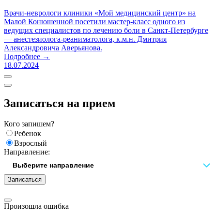
Врачи-неврологи клиники «Мой медицинский центр» на
Малой Конюшенной посетили мастер-класс одного из
ведущих специалистов по лечению боли в Санкт-Петербурге
— анестезиолога-реаниматолога, к.м.н. Дмитрия
Александровича Аверьянова.
Подробнее →
18.07.2024
Записаться на прием
Кого запишем?
Ребенок
Взрослый
Направление:
Записаться
Произошла ошибка