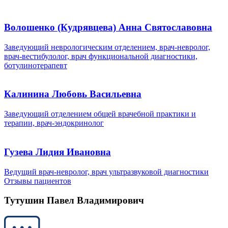
Волошенко (Кудрявцева) Анна Святославовна
Заведующий неврологическим отделением, врач-невролог,
врач-вестибулолог, врач функциональной диагностики,
ботулинотерапевт
Калинина Любовь Васильевна
Заведующий отделением общей врачебной практики и
терапии, врач-эндокринолог
Гузева Лидия Ивановна
Ведущий врач-невролог, врач ультразвуковой диагностики
Отзывы пациентов
Тутушин Павел Владимирович