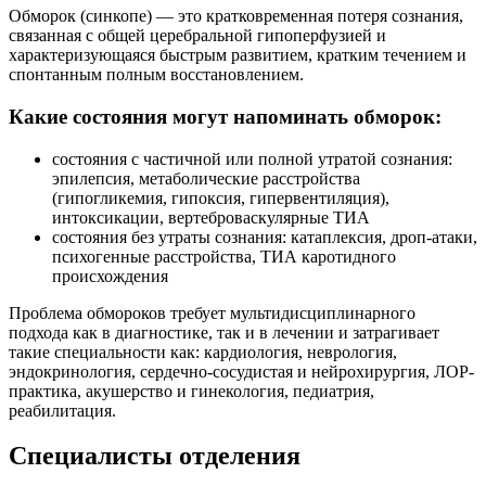
Обморок (синкопе) — это кратковременная потеря сознания,
связанная с общей церебральной гипоперфузией и
характеризующаяся быстрым развитием, кратким течением и
спонтанным полным восстановлением.
Какие состояния могут напоминать обморок:
состояния с частичной или полной утратой сознания:
эпилепсия, метаболические расстройства
(гипогликемия, гипоксия, гипервентиляция),
интоксикации, вертеброваскулярные ТИА
состояния без утраты сознания: катаплексия, дроп-атаки,
психогенные расстройства, ТИА каротидного
происхождения
Проблема обмороков требует мультидисциплинарного
подхода как в диагностике, так и в лечении и затрагивает
такие специальности как: кардиология, неврология,
эндокринология, сердечно-сосудистая и нейрохирургия, ЛОР-
практика, акушерство и гинекология, педиатрия,
реабилитация.
Специалисты отделения