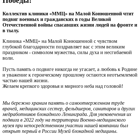
Победы!
Коллектив клиники «ММЦ» на Малой Конюшенной чтит
подвиг военных и гражданских в годы Великой
Отечественной войны спасавших жизни людей на фронте и
в тылу.
Клиника «ММЦ» на Малой Конюшенной с чувством
глубокой благодарности поздравляет вас с этим великим
праздником - символом мужества, силы духа и несгибаемой
воли.
Пусть память о подвиге никогда не угасает, а любовь к Родине
и уважение к героическому прошлому остаются неотъемлемой
частью нашей жизни.
Желаем крепкого здоровья и мирного неба над головой!
Мы бережно храним память о самоотверженном труде
врачей, медицинских сестер, фельдшеров, санитаров и других
медработников блокадного Ленинграда. Для увековечения их
подвига в 2022 году на территории Военно-медицинского
музея при непосредственном участии нашей компании был
открыт первый в России Музей блокадной медицины.