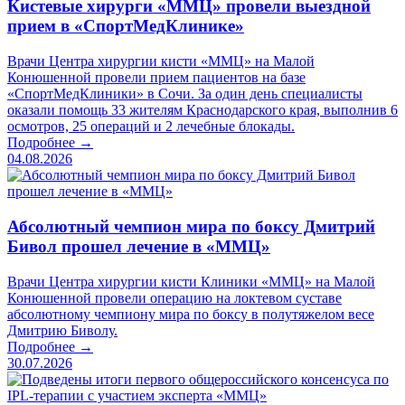
Кистевые хирурги «ММЦ» провели выездной
прием в «СпортМедКлинике»
Врачи Центра хирургии кисти «ММЦ» на Малой
Конюшенной провели прием пациентов на базе
«СпортМедКлиники» в Сочи. За один день специалисты
оказали помощь 33 жителям Краснодарского края, выполнив 6
осмотров, 25 операций и 2 лечебные блокады.
Подробнее →
04.08.2026
Абсолютный чемпион мира по боксу Дмитрий
Бивол прошел лечение в «ММЦ»
Врачи Центра хирургии кисти Клиники «ММЦ» на Малой
Конюшенной провели операцию на локтевом суставе
абсолютному чемпиону мира по боксу в полутяжелом весе
Дмитрию Биволу.
Подробнее →
30.07.2026