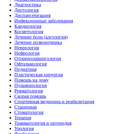
Диагностика
Диетология
Диспансеризация
Инфекционные заболевания
Кардиология
Косметология
Лечение боли (алгология)
Лечение позвоночника
Неврология
Нефрология
Оториноларингология
Офтальмология
Педиатрия
Пластическая хирургия
Помощь на дому
Пульмонология
Ревматология
Скорая помощь
Спортивная медицина и реабилитация
Стационар
Стоматология
Терапия
Травматология и ортопедия
Урология
Флебология