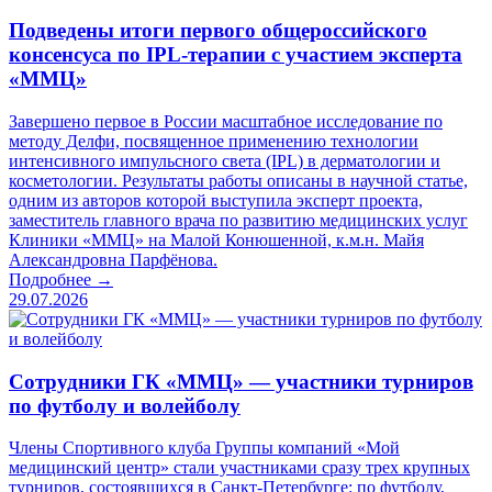
Подведены итоги первого общероссийского
консенсуса по IPL-терапии с участием эксперта
«ММЦ»
Завершено первое в России масштабное исследование по
методу Делфи, посвященное применению технологии
интенсивного импульсного света (IPL) в дерматологии и
косметологии. Результаты работы описаны в научной статье,
одним из авторов которой выступила эксперт проекта,
заместитель главного врача по развитию медицинских услуг
Клиники «ММЦ» на Малой Конюшенной, к.м.н. Майя
Александровна Парфёнова.
Подробнее →
29.07.2026
Сотрудники ГК «ММЦ» — участники турниров
по футболу и волейболу
Члены Спортивного клуба Группы компаний «Мой
медицинский центр» стали участниками сразу трех крупных
турниров, состоявшихся в Санкт-Петербурге: по футболу,