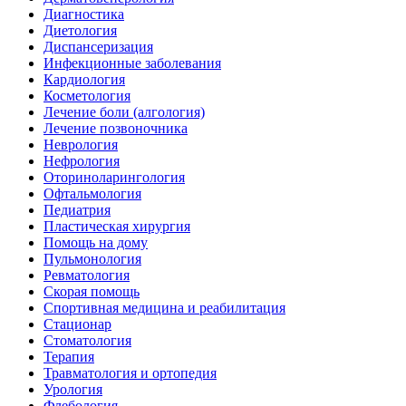
Диагностика
Диетология
Диспансеризация
Инфекционные заболевания
Кардиология
Косметология
Лечение боли (алгология)
Лечение позвоночника
Неврология
Нефрология
Оториноларингология
Офтальмология
Педиатрия
Пластическая хирургия
Помощь на дому
Пульмонология
Ревматология
Скорая помощь
Спортивная медицина и реабилитация
Стационар
Стоматология
Терапия
Травматология и ортопедия
Урология
Флебология