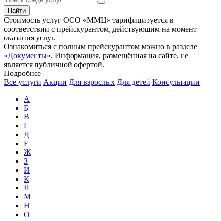
Найти
Стоимость услуг ООО «ММЦ» тарифицируется в
соответствии с прейскурантом, действующим на момент
оказания услуг.
Ознакомиться с полным прейскурантом можно в разделе
«
Документы
»
. Информация, размещённая на сайте, не
является публичной офертой.
Подробнее
Все услуги
Акции
Для взрослых
Для детей
Консультации
А
Б
В
Г
Д
Е
Ж
З
И
К
Л
М
Н
О