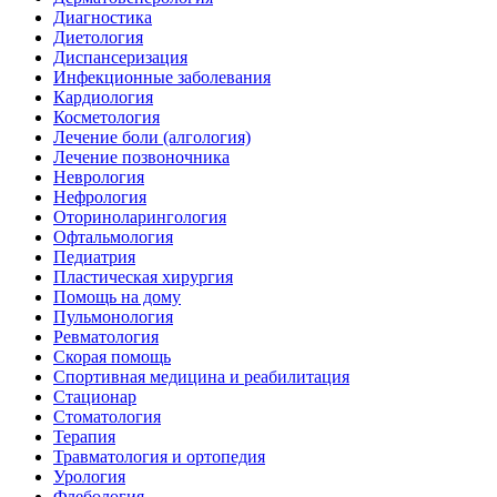
Диагностика
Диетология
Диспансеризация
Инфекционные заболевания
Кардиология
Косметология
Лечение боли (алгология)
Лечение позвоночника
Неврология
Нефрология
Оториноларингология
Офтальмология
Педиатрия
Пластическая хирургия
Помощь на дому
Пульмонология
Ревматология
Скорая помощь
Спортивная медицина и реабилитация
Стационар
Стоматология
Терапия
Травматология и ортопедия
Урология
Флебология