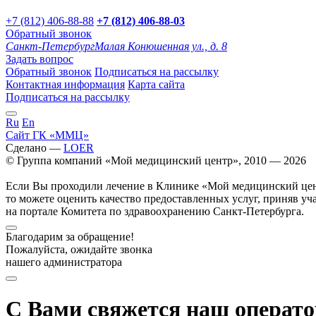
+7 (812) 406-88-88
+7 (812) 406-88-
03
Обратный звонок
Санкт-Петербург
Малая Конюшенная ул., д. 8
Задать вопрос
Обратный звонок
Подписаться на рассылку
Контактная информация
Карта сайта
Подписаться на рассылку
Ru
En
Сайт ГК «ММЦ»
Сделано —
LOER
© Группа компаний «Мой медицинский центр», 2010 — 2026
Если Вы проходили лечение в Клинике «Мой медицинский це
то можете оценить качество предоставленных услуг, приняв уч
на портале Комитета по здравоохранению Санкт-Петербурга.
Благодарим за обращение!
Пожалуйста, ожидайте звонка
нашего администратора
С Вами свяжется наш операто