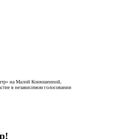
нтр» на Малой Конюшенной,
астие в независимом голосовании
р!