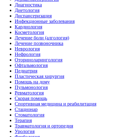
Диагностика
Диетология
Диспансеризация
Инфекционные заболевания
Кардиология
Косметология
Лечение боли (алгология)
Лечение позвоночника
Неврология
Нефрология
Оториноларингология
Офтальмология
Педиатрия
Пластическая хирургия
Помощь на дому
Пульмонология
Ревматология
Скорая помощь
Спортивная медицина и реабилитация
Стационар
Стоматология
Терапия
Травматология и ортопедия
Урология
Флебология