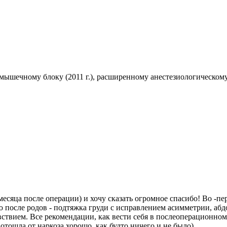
мышечному блоку (2011 г.), расширенному анестезиологическому
месяца после операции) и хочу сказать огромное спасибо! Во -п
после родов - подтяжка груди с исправлением асимметрии, абдо
вствием. Все рекомендации, как вести себя в послеоперационном
тошла от наркоза хорошо, как будто ничего и не было).