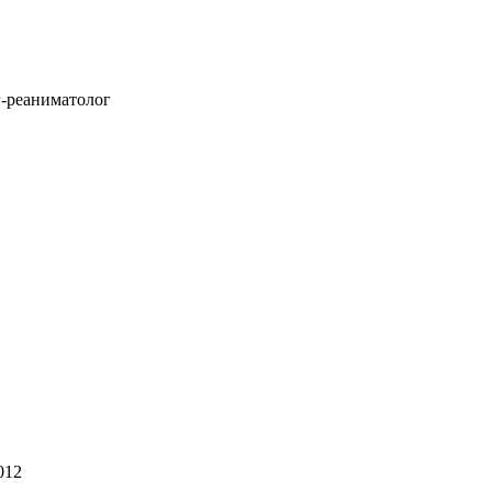
г-реаниматолог
012