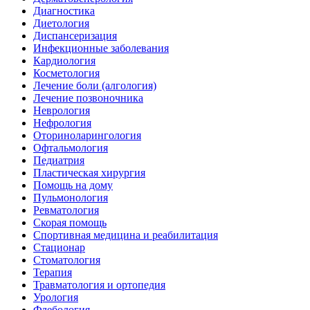
Диагностика
Диетология
Диспансеризация
Инфекционные заболевания
Кардиология
Косметология
Лечение боли (алгология)
Лечение позвоночника
Неврология
Нефрология
Оториноларингология
Офтальмология
Педиатрия
Пластическая хирургия
Помощь на дому
Пульмонология
Ревматология
Скорая помощь
Спортивная медицина и реабилитация
Стационар
Стоматология
Терапия
Травматология и ортопедия
Урология
Флебология