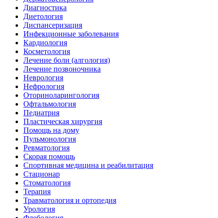
Диагностика
Диетология
Диспансеризация
Инфекционные заболевания
Кардиология
Косметология
Лечение боли (алгология)
Лечение позвоночника
Неврология
Нефрология
Оториноларингология
Офтальмология
Педиатрия
Пластическая хирургия
Помощь на дому
Пульмонология
Ревматология
Скорая помощь
Спортивная медицина и реабилитация
Стационар
Стоматология
Терапия
Травматология и ортопедия
Урология
Флебология