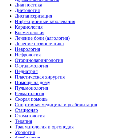
Диагностика
Диетология
Диспансеризация
Инфекционные заболевания
Кардиология
Косметология
Лечение боли (алгология)
Лечение позвоночника
Неврология
Нефрология
Оториноларингология
Офтальмология
Педиатрия
Пластическая хирургия
Помощь на дому
Пульмонология
Ревматология
Скорая помощь
Спортивная медицина и реабилитация
Стационар
Стоматология
Терапия
Травматология и ортопедия
Урология
Флебология