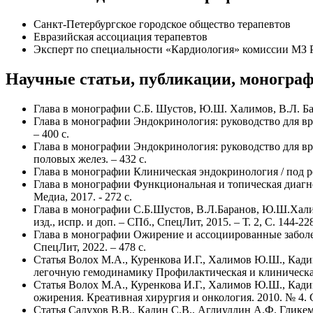
Санкт-Петербургское городское общество терапевтов
Евразийская ассоциация терапевтов
Эксперт по специальности «Кардиология» комиссии МЗ
Научные статьи, публикации, моногра
Глава в монографии С.Б. Шустов, Ю.Ш. Халимов, В.Л. Ба
Глава в монографии Эндокринология: руководство для врач
– 400 с.
Глава в монографии Эндокринология: руководство для врач
половых желез. – 432 с.
Глава в монографии Клиническая эндокринология / под ред
Глава в монографии Функциональная и топическая диагно
Медиа, 2017. - 272 с.
Глава в монографии С.Б.Шустов, В.Л.Баранов, Ю.Ш.Халимов
изд., испр. и доп. – СПб., СпецЛит, 2015. – Т. 2, С. 144-22
Глава в монографии Ожирение и ассоциированные заболева
СпецЛит, 2022. – 478 с.
Статья Волох М.А., Куренкова И.Г., Халимов Ю.Ш., Кад
легочную гемодинамику Профилактическая и клиническая м
Статья Волох М.А., Куренкова И.Г., Халимов Ю.Ш., Кади
ожирения. Креативная хирургия и онкология. 2010. № 4. С
Статья Салухов В.В., Кадин С.В., Аглиуллин А.Ф. Глике