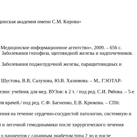
инская академия имени С.М. Кирова»
«Медицинское информационное агентство», 2009. – 656 с.
. 1: Заболевания гипофиза, щитовидной железы и надпочечников.
. 2: Заболевания поджелудочной железы, паращитовидных и
. Шустова, В.В, Салухова, Ю.В. Халимова. – М., ГЭОТАР-
 учебник для мед. ВУЗов: в 2 т. / под ред. С.И. Рябова. – 5-е
 врачей./ под ред. С.Ф. Багненко, Е.В. Крюкова. – СПб:
ния на течение сердечно-сосудистой патологии, системную и
й и легочной гемодинамики после хирургического лечения
у пациентов с сахарным диабетом типа 2 до и после