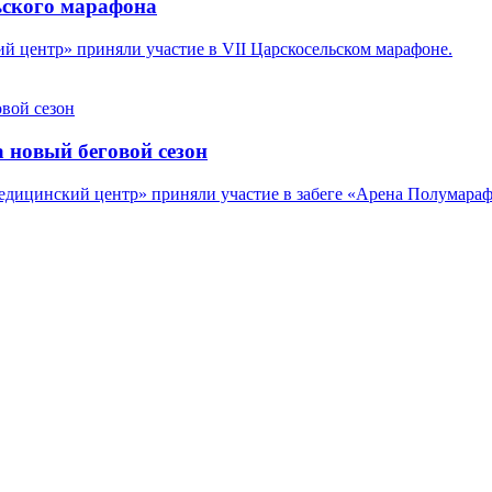
ского марафона
 центр» приняли участие в VII Царскосельском марафоне.
новый беговой сезон
дицинский центр» приняли участие в забеге «Арена Полумараф