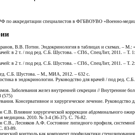
 РФ по аккредитации специалистов в ФГБВОУВО «Военно-медиц
фии
ранов, В.В. Потин. Эндокринология в таблицах и схемах. – М.: 
ей: в 2 т. / под ред. С.Б. Шустова. – СПб., СпецЛит, 2011. – Т
ей: в 2 т. / под ред. С.Б. Шустова. – СПб., СпецЛит, 2011. – Т
. С.Б. Шустова. – М., МИА, 2012. – 632 с.
стика в эндокринологии. Руководство для врачей / под ред. С.Б
. Заболевания желез внутренней секреции // Внутренние болезни:
8 (575)
ния. Консервативное и хирургическое лечение. Руководство для
ин С.В. Влияние хирургической коррекции абдоминального ожире
едицина. 2010. № 3-4 (36-37). С. 76-82.
н С.В., Лесняков А.Ф. Состояние липидного профиля, системно
. 83-89.
мический контроль как компонент профилактики стенозирования 