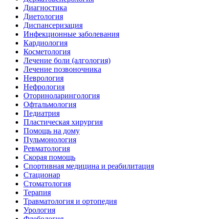
Диагностика
Диетология
Диспансеризация
Инфекционные заболевания
Кардиология
Косметология
Лечение боли (алгология)
Лечение позвоночника
Неврология
Нефрология
Оториноларингология
Офтальмология
Педиатрия
Пластическая хирургия
Помощь на дому
Пульмонология
Ревматология
Скорая помощь
Спортивная медицина и реабилитация
Стационар
Стоматология
Терапия
Травматология и ортопедия
Урология
Флебология