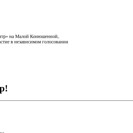
нтр» на Малой Конюшенной,
астие в независимом голосовании
р!