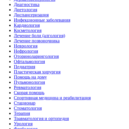
Диагностика
Диетология
Диспансеризация
Инфекционные заболевания
Кардиология
Косметология
Лечение боли (алгология)
Лечение позвоночника
Неврология
Нефрология
Оториноларингология
Офтальмология
Педиатрия
Пластическая хирургия
Помощь на дому
Пульмонология
Ревматология
Скорая помощь
Спортивная медицина и реабилитация
Стационар
Стоматология
Терапия
Травматология и ортопедия
Урология
Флебология