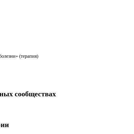
олезни» (терапия)
ьных сообществах
фии