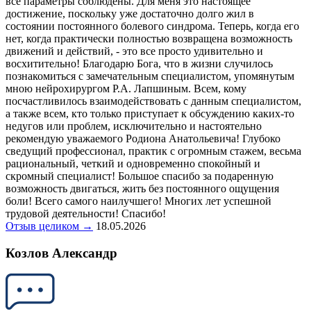
все параметры соблюдены. Для меня это настоящее
достижение, поскольку уже достаточно долго жил в
состоянии постоянного болевого синдрома. Теперь, когда его
нет, когда практически полностью возвращена возможность
движений и действий, - это все просто удивительно и
восхитительно! Благодарю Бога, что в жизни случилось
познакомиться с замечательным специалистом, упомянутым
мною нейрохирургом Р.А. Лапшиным. Всем, кому
посчастливилось взаимодействовать с данным специалистом,
а также всем, кто только приступает к обсуждению каких-то
недугов или проблем, исключительно и настоятельно
рекомендую уважаемого Родиона Анатольевича! Глубоко
сведущий профессионал, практик с огромным стажем, весьма
рациональный, четкий и одновременно спокойный и
скромный специалист! Большое спасибо за подаренную
возможность двигаться, жить без постоянного ощущения
боли! Всего самого наилучшего! Многих лет успешной
трудовой деятельности! Спасибо!
Отзыв целиком →
18.05.2026
Козлов Александр