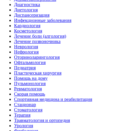
Диагностика
Диетология
Диспансеризация
Инфекционные заболевания
Кардиология
Косметология
Лечение боли (алгология)
Лечение позвоночника
Неврология
Нефрология
Оториноларингология
Офтальмология
Педиатрия
Пластическая хирургия
Помощь на дому
Пульмонология
Ревматология
Скорая помощь
Спортивная медицина и реабилитация
Стационар
Стоматология
Терапия
Травматология и ортопедия
Урология
Флебология