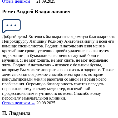
Отзыв целиком →
21.09.2025
Ремез Андрей Владиславович
Добрый день! Хотелось бы выразить огромную благодарность
Нейрохирургу Лапшину Родиону Анатольевивичу и всей его
команде специалистов. Родион Анатольевич взял меня в
кротчайшие сроки, успешно провёл удаление грыжи путем
эндоскопии , и буквально спас меня от жуткой боли и
мучений. Я не мог ходить, не мог спать, не мог нормально
жить. Родион Анатольевич - человек с большой буквы,
которому Вы можете доверить свою жизнь и здоровье. Также
хочется сказать огромное спасибо всем врачам, которые
консультировали меня и работали со мной за время моего
пребывания. Огромную благодарность хочется передать
первоклассному составу медсестер, высочайший
профессионализм и учтивость во всем. Спасибо всему
персоналу замечательной клиники.
Отзыв целиком →
20.08.2025
П. Людмила