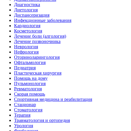
Диагностика
Диетология
Диспансеризация
Инфекционные заболевания
Кардиология
Косметология
Лечение боли (алгология)
Лечение позвоночника
Неврология
Нефрология
Оториноларингология
Офтальмология
Педиатрия
Пластическая хирургия
Помощь на дому
Пульмонология
Ревматология
Скорая помощь
Спортивная медицина и реабилитация
Стационар
Стоматология
Терапия
Травматология и ортопедия
Урология
Флебология