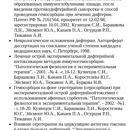
образованных иммуноглобулинами лошади, после
введения противодифтерийной сыворотки и способ
проведения гемосорбции при лечении дифтерии.
Патент РФ № 2161504, приоритет от 12.02.98,
зарегистрирован 10.01.2002. Кузнецов С.И., Барашкова
Л.Н., Эйсмонт Ю.А., Канаев П.А., Огурцов Р.П.,
Тюкавин А.И.
Неврологические осложнения дифтерии. Автореферат
диссертации на соискание ученой степени кандидата
медицинских наук. С.Петербург, 1998.
Лечение острой экспериментальной дифтерийной
интоксикации методом иммуногемосорбции.
“Патологическая физиология и экспериментальная
терапия”. - 2001. -№ 4. -с.10-12. Кузнецов С.И.,
Барашкова Л.Н., Канаев П.А., Коростелева Ю.Г.,
Эйсмонт Ю.А., Тюкавин А.И., Буркова Н.В.
Гемосорбция на фоне серотерапии (серосорбция) при
экспериментальной острой дифтерийнойтоксемии с
использованием афинных сорбентов. “Патологическая
физиология и экспериментальная терапия”. - 2002. -№1.
- с.18-20. Кузнецов С.И., Барашкова Л.Н., Коростелева
Ю.Г., Эйсмонт Ю.А., Канаев П.А., Огурцов Р.П.,
Тюкавин А.И.
Влияние серотерапии на циркуляцию антигена токсина
в крови больных дифтерией. “Эпидемиология и