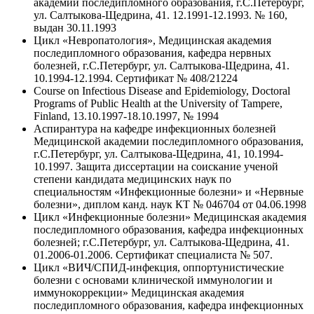
академии последипломного образования, г.С.Петербург,
ул. Салтыкова-Щедрина, 41. 12.1991-12.1993. № 160,
выдан 30.11.1993
Цикл «Невропатология», Медицинская академия
последипломного образования, кафедра нервных
болезней, г.С.Петербург, ул. Салтыкова-Щедрина, 41.
10.1994-12.1994. Сертификат № 408/21224
Course on Infectious Disease and Epidemiology, Doctoral
Programs of Public Health at the University of Tampere,
Finland, 13.10.1997-18.10.1997, № 1994
Аспирантура на кафедре инфекционных болезней
Медицинской академии последипломного образования,
г.С.Петербург, ул. Салтыкова-Щедрина, 41, 10.1994-
10.1997. Защита диссертации на соискание ученой
степени кандидата медицинских наук по
специальностям «Инфекционные болезни» и «Нервные
болезни», диплом канд. наук КТ № 046704 от 04.06.1998
Цикл «Инфекционные болезни» Медицинская академия
последипломного образования, кафедра инфекционных
болезней; г.С.Петербург, ул. Салтыкова-Щедрина, 41.
01.2006-01.2006. Сертификат специалиста № 507.
Цикл «ВИЧ/СПИД-инфекция, оппортунистические
болезни с основами клинической иммунологии и
иммунокоррекции» Медицинская академия
последипломного образования, кафедра инфекционных