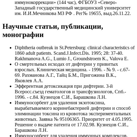
иммунокоррекции» (144 час), ФГБОУЗ «Северо-
Западный государственный медицинский университет
им. И.И.Мечникова МЗ РФ . Рег№ 19655, выд.26.11.22.
Научные статьи, публикации,
монографии
Diphtheria outbreak in St.Petersburg: clinical characteristics of
1860 adult patients. Scand.J.Infect.Dis. 1995; 28: 37-40.
Rakhmanova A.G., Lumio J., Groundstroem K., Valova E.
О смертельных исходах от дифтерии у привитых
взрослых. Клиническая медицина. - 1996. - № 9. - с.67-
69. Рахманова А.Г., Тайц Б.М., Пригожина В.К.,
Яковлев А.А.
Эфферентная детоксикация при дифтерии. 3-й
Всеросс.съезд гематологов и трансфузиологов, Спб.-
1996. - с.84. Кузнецов С.И., Барашкова Л.Н.
Иммуносорбент для удаления экзотоксина,
вырабатываемого коринебактерией дифтерии и способ
элиминации токсина из кровотока экспериментальных
животных. Заявка № 95106365. Приоритет от 4.05.1995.
Решение о выдаче патента от 17.02.98. Кузнецов С.И.,
Барашкова Л.Н.
Иммуносорбент для удаления иммунных комплексов,