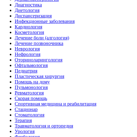
Диагностика
Диетология
Диспансеризация
Инфекционные заболевания
Кардиология
Косметология
Лечение боли (алгология)
Лечение позвоночника
Неврология
Нефрология
Оториноларингология
Офтальмология
Педиатрия
Пластическая хирургия
Помощь на дому
Пульмонология
Ревматология
Скорая помощь
Спортивная медицина и реабилитация
Стационар
Стоматология
Терапия
Травматология и ортопедия
Урология
Флебология