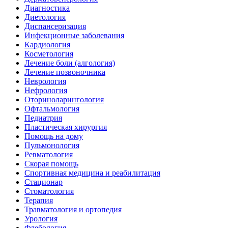
Диагностика
Диетология
Диспансеризация
Инфекционные заболевания
Кардиология
Косметология
Лечение боли (алгология)
Лечение позвоночника
Неврология
Нефрология
Оториноларингология
Офтальмология
Педиатрия
Пластическая хирургия
Помощь на дому
Пульмонология
Ревматология
Скорая помощь
Спортивная медицина и реабилитация
Стационар
Стоматология
Терапия
Травматология и ортопедия
Урология
Флебология