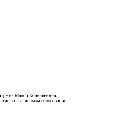
нтр» на Малой Конюшенной,
астие в независимом голосовании