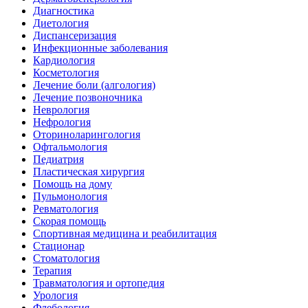
Диагностика
Диетология
Диспансеризация
Инфекционные заболевания
Кардиология
Косметология
Лечение боли (алгология)
Лечение позвоночника
Неврология
Нефрология
Оториноларингология
Офтальмология
Педиатрия
Пластическая хирургия
Помощь на дому
Пульмонология
Ревматология
Скорая помощь
Спортивная медицина и реабилитация
Стационар
Стоматология
Терапия
Травматология и ортопедия
Урология
Флебология