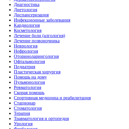
Диагностика
Диетология
Диспансеризация
Инфекционные заболевания
Кардиология
Косметология
Лечение боли (алгология)
Лечение позвоночника
Неврология
Нефрология
Оториноларингология
Офтальмология
Педиатрия
Пластическая хирургия
Помощь на дому
Пульмонология
Ревматология
Скорая помощь
Спортивная медицина и реабилитация
Стационар
Стоматология
Терапия
Травматология и ортопедия
Урология
Флебология