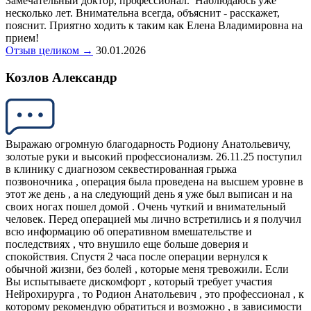
Замечательный доктор, профессионал. Наблюдаюсь уже
несколько лет. Внимательна всегда, объяснит - расскажет,
пояснит. Приятно ходить к таким как Елена Владимировна на
прием!
Отзыв целиком →
30.01.2026
Козлов Александр
Выражаю огромную благодарность Родиону Анатольевичу,
золотые руки и высокий профессионализм. 26.11.25 поступил
в клинику с диагнозом секвестированная грыжа
позвоночника , операция была проведена на высшем уровне в
этот же день , а на следующий день я уже был выписан и на
своих ногах пошел домой . Очень чуткий и внимательный
человек. Перед операцией мы лично встретились и я получил
всю информацию об оперативном вмешательстве и
последствиях , что внушило еще больше доверия и
спокойствия. Спустя 2 часа после операции вернулся к
обычной жизни, без болей , которые меня тревожили. Если
Вы испытываете дискомфорт , который требует участия
Нейрохирурга , то Родион Анатольевич , это профессионал , к
которому рекомендую обратиться и возможно , в зависимости