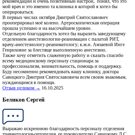
рекомендации и очень позитивный настрой, понял, что это
мой врач и это именно та клиника в которой я хотел бы
оперироваться.
В первых числах октября Дмитрий Святославович
прооперировал моё колено. Артроскопическая операция
прошла успешно и на высочайшем уровне.
Отдельную благодарность хотел бы выразить заведующему
отделением анестезиологии-реанимации с палатой РИТ,
врачу-анестезиологу-реаниматологу; к.м.н. Амзаевой Инге
Генриховне за блестяще выполненную анестезию.
Также хочу отметить слаженную работу и сказать спасибо
всему медицинскому персоналу стационара за
профессионализм, внимательность, помощь и поддержку.
Буду несомненно рекомендовать вашу клинику, доктора
Савицкого Дмитрия Святославовича всем своим знакомым,
нуждающимся в помощи.
Отзыв целиком →
16.10.2025
Беликов Сергей
Выражаю искреннюю благодарность персоналу отделения
травматология-ортопедия, ее руководителю Савицкому Д.С.