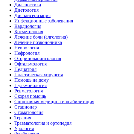
Диагностика
Диетология
Диспансеризация
Инфекционные заболевания
Кардиология
Косметология
Лечение боли (алгология)
Лечение позвоночника
Неврология
Нефрология
Оториноларингология
Офтальмология
Педиатрия
Пластическая хирургия
Помощь на дому
Пульмонология
Ревматология
Скорая помощь
Спортивная медицина и реабилитация
Стационар
Стоматология
Терапия
Травматология и ортопедия
Урология
Флебология