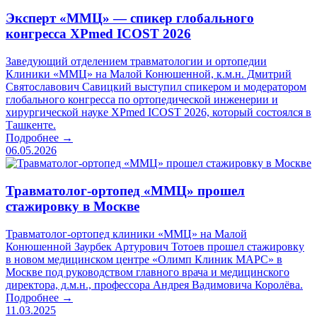
Эксперт «ММЦ» — спикер глобального
конгресса XPmed ICOST 2026
Заведующий отделением травматологии и ортопедии
Клиники «ММЦ» на Малой Конюшенной, к.м.н. Дмитрий
Святославович Савицкий выступил спикером и модератором
глобального конгресса по ортопедической инженерии и
хирургической науке XPmed ICOST 2026, который состоялся в
Ташкенте.
Подробнее →
06.05.2026
Травматолог-ортопед «ММЦ» прошел
стажировку в Москве
Травматолог-ортопед клиники «ММЦ» на Малой
Конюшенной Заурбек Артурович Тотоев прошел стажировку
в новом медицинском центре «Олимп Клиник МАРС» в
Москве под руководством главного врача и медицинского
директора, д.м.н., профессора Андрея Вадимовича Королёва.
Подробнее →
11.03.2025