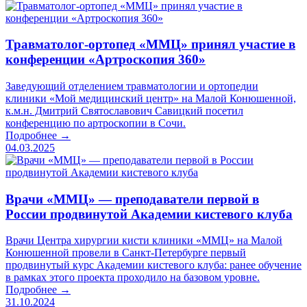
Травматолог-ортопед «ММЦ» принял участие в
конференции «Артроскопия 360»
Заведующий отделением травматологии и ортопедии
клиники «Мой медицинский центр» на Малой Конюшенной,
к.м.н. Дмитрий Святославович Савицкий посетил
конференцию по артроскопии в Сочи.
Подробнее →
04.03.2025
Врачи «ММЦ» — преподаватели первой в
России продвинутой Академии кистевого клуба
Врачи Центра хирургии кисти клиники «ММЦ» на Малой
Конюшенной провели в Санкт-Петербурге первый
продвинутый курс Академии кистевого клуба: ранее обучение
в рамках этого проекта проходило на базовом уровне.
Подробнее →
31.10.2024