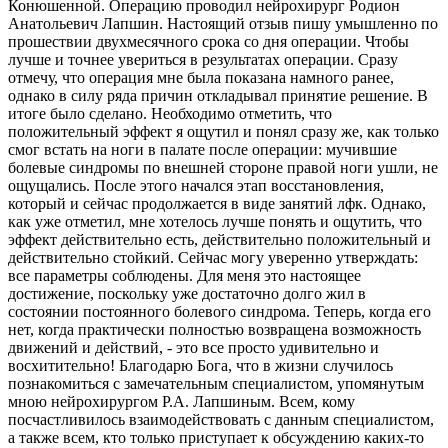
Конюшенной. Операцию проводил нейрохирург Родион
Анатольевич Лапшин. Настоящий отзыв пишу умышленно по
прошествии двухмесячного срока со дня операции. Чтобы
лучше и точнее увериться в результатах операции. Сразу
отмечу, что операция мне была показана намного ранее,
однако в силу ряда причин откладывал принятие решение. В
итоге было сделано. Необходимо отметить, что
положительный эффект я ощутил и понял сразу же, как только
смог встать на ноги в палате после операции: мучившие
болевые синдромы по внешней стороне правой ноги ушли, не
ощущались. После этого начался этап восстановления,
который и сейчас продолжается в виде занятий лфк. Однако,
как уже отметил, мне хотелось лучше понять и ощутить, что
эффект действительно есть, действительно положительный и
действительно стойкий. Сейчас могу уверенно утверждать:
все параметры соблюдены. Для меня это настоящее
достижение, поскольку уже достаточно долго жил в
состоянии постоянного болевого синдрома. Теперь, когда его
нет, когда практически полностью возвращена возможность
движений и действий, - это все просто удивительно и
восхитительно! Благодарю Бога, что в жизни случилось
познакомиться с замечательным специалистом, упомянутым
мною нейрохирургом Р.А. Лапшиным. Всем, кому
посчастливилось взаимодействовать с данным специалистом,
а также всем, кто только приступает к обсуждению каких-то