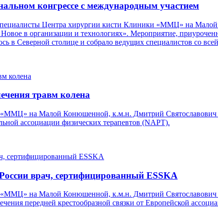
льном конгрессе с международным участием
 специалисты Центра хирургии кисти Клиники «ММЦ» на Малой
овое в организации и технологиях». Мероприятие, приуроченн
ось в Северной столице и собрало ведущих специалистов со всей
ечения травм колена
«ММЦ» на Малой Конюшенной, к.м.н. Дмитрий Святославович С
альной ассоциации физических терапевтов (NAPT).
России врач, сертифицированный ESSKA
 «ММЦ» на Малой Конюшенной, к.м.н. Дмитрий Святославович 
ечения передней крестообразной связки от Европейской ассоциа