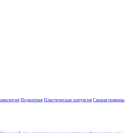
ьмология
Педиатрия
Пластическая хирургия
Скорая помощь