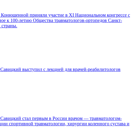
 Конюшенной приняли участие в XI Национальном конгрессе с
ое к 100-летию Общества травматологов-ортопедов Санкт-
 страны.
авицкий выступил с лекцией для врачей-реабилитологов
Савицкий стал первым в России врачом — травматологом-
ции спортивной травматологии, хирургии коленного сустава и