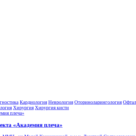
гностика
Кардиология
Неврология
Оториноларингология
Офтал
логия
Хирургия
Хирургия кисти
екта «Академия плеча»