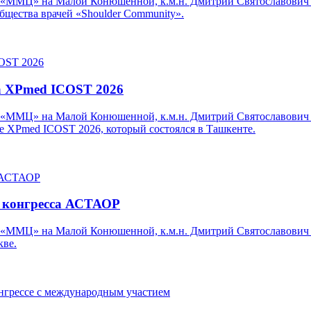
 «ММЦ» на Малой Конюшенной, к.м.н. Дмитрий Святославович 
бщества врачей «Shoulder Community».
а XPmed ICOST 2026
 «ММЦ» на Малой Конюшенной, к.м.н. Дмитрий Святославович 
е XPmed ICOST 2026, который состоялся в Ташкенте.
 конгресса АСТАОР
 «ММЦ» на Малой Конюшенной, к.м.н. Дмитрий Святославович
кве.