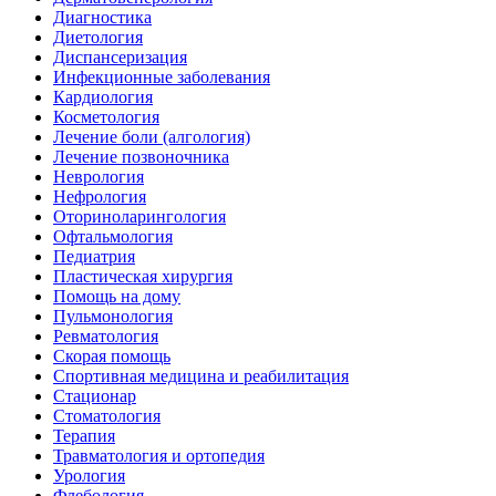
Диагностика
Диетология
Диспансеризация
Инфекционные заболевания
Кардиология
Косметология
Лечение боли (алгология)
Лечение позвоночника
Неврология
Нефрология
Оториноларингология
Офтальмология
Педиатрия
Пластическая хирургия
Помощь на дому
Пульмонология
Ревматология
Скорая помощь
Спортивная медицина и реабилитация
Стационар
Стоматология
Терапия
Травматология и ортопедия
Урология
Флебология