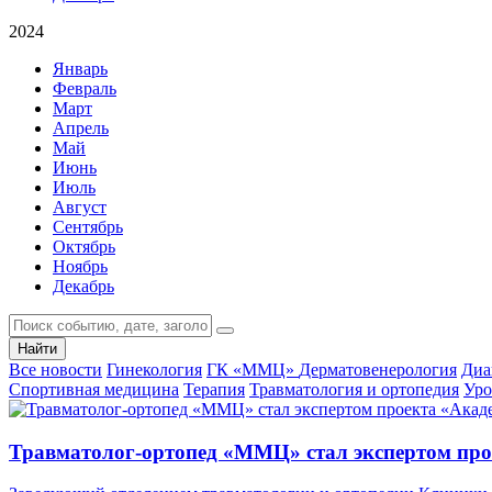
2024
Январь
Февраль
Март
Апрель
Май
Июнь
Июль
Август
Сентябрь
Октябрь
Ноябрь
Декабрь
Найти
Все новости
Гинекология
ГК «ММЦ»
Дерматовенерология
Диа
Спортивная медицина
Терапия
Травматология и ортопедия
Уро
Травматолог-ортопед «ММЦ» стал экспертом про