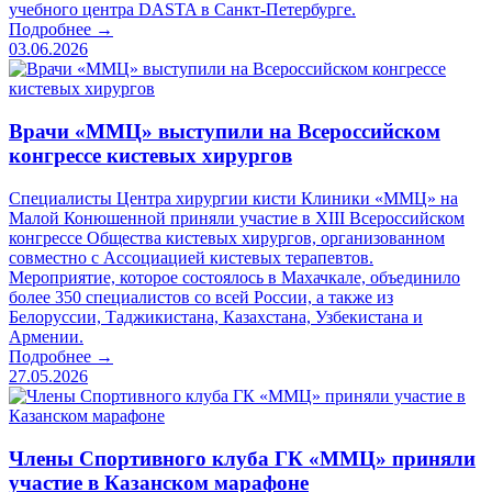
учебного центра DASTA в Санкт-Петербурге.
Подробнее →
03.06.2026
Врачи «ММЦ» выступили на Всероссийском
конгрессе кистевых хирургов
Специалисты Центра хирургии кисти Клиники «ММЦ» на
Малой Конюшенной приняли участие в XIII Всероссийском
конгрессе Общества кистевых хирургов, организованном
совместно с Ассоциацией кистевых терапевтов.
Мероприятие, которое состоялось в Махачкале, объединило
более 350 специалистов со всей России, а также из
Белоруссии, Таджикистана, Казахстана, Узбекистана и
Армении.
Подробнее →
27.05.2026
Члены Спортивного клуба ГК «ММЦ» приняли
участие в Казанском марафоне