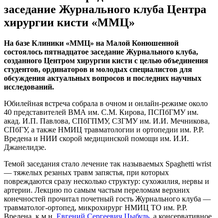
заседание Журнального клуба Центра
хирургии кисти «ММЦ»
На базе Клиники «ММЦ» на Малой Конюшенной
состоялось пятнадцатое заседание Журнального клуба,
созданного Центром хирургии кисти с целью объединения
студентов, ординаторов и молодых специалистов для
обсуждения актуальных вопросов и последних научных
исследований.
Юбилейная встреча собрала в очном и онлайн-режиме около
40 представителей ВМА им. С.М. Кирова, ПСПбГМУ им.
акад. И.П. Павлова, СПбГПМУ, СЗГМУ им. И.И. Мечникова,
СПбГУ, а также НМИЦ травматологии и ортопедии им. Р.Р.
Вредена и НИИ скорой медицинской помощи им. И.И.
Джанелидзе.
Темой заседания стало лечение так называемых Spaghetti wrist
— тяжелых резаных травм запястья, при которых
повреждаются сразу несколько структур: сухожилия, нервы и
артерии. Лекцию по самым частым переломам верхних
конечностей прочитал почетный гость Журнального клуба —
травматолог-ортопед, микрохирург НМИЦ ТО им. Р.Р.
Вредена, к.м.н.
Евгений Сергеевич Цыбуль
, а консервативное