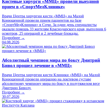
Кистевые хирурги «ММЦ» провели выездной
прием в «СпортМедКлинике»
Врачи Центра хирургии кисти «ММЦ» на Малой
Конюшенной провели прием пациентов на базе
«СпортМедКлиники» в Сочи. За один день специалисты
оказали помощь 33 жителям Краснодарского края, выполнив 6
осмотров, 25 операций и 2 лечебные блокады.
Подробнее →
04.08.2026
Абсолютный чемпион мира по боксу Дмитрий
Бивол прошел лечение в «ММЦ»
Врачи Центра хирургии кисти Клиники «ММЦ» на Малой
Конюшенной провели операцию на локтевом суставе
абсолютному чемпиону мира по боксу в полутяжелом весе
Дмитрию Биволу.
Подробнее →
30.07.2026