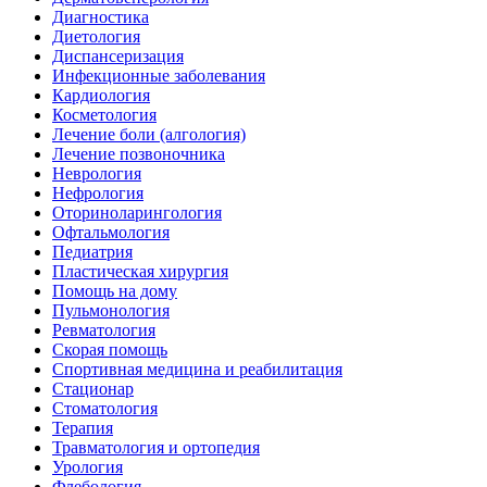
Диагностика
Диетология
Диспансеризация
Инфекционные заболевания
Кардиология
Косметология
Лечение боли (алгология)
Лечение позвоночника
Неврология
Нефрология
Оториноларингология
Офтальмология
Педиатрия
Пластическая хирургия
Помощь на дому
Пульмонология
Ревматология
Скорая помощь
Спортивная медицина и реабилитация
Стационар
Стоматология
Терапия
Травматология и ортопедия
Урология
Флебология