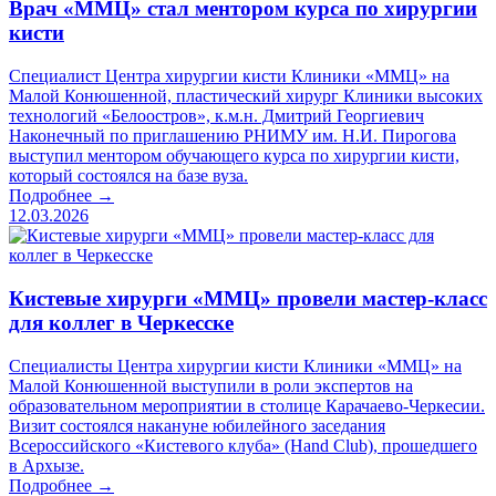
Врач «ММЦ» стал ментором курса по хирургии
кисти
Специалист Центра хирургии кисти Клиники «ММЦ» на
Малой Конюшенной, пластический хирург Клиники высоких
технологий «Белоостров», к.м.н. Дмитрий Георгиевич
Наконечный по приглашению РНИМУ им. Н.И. Пирогова
выступил ментором обучающего курса по хирургии кисти,
который состоялся на базе вуза.
Подробнее →
12.03.2026
Кистевые хирурги «ММЦ» провели мастер-класс
для коллег в Черкесске
Специалисты Центра хирургии кисти Клиники «ММЦ» на
Малой Конюшенной выступили в роли экспертов на
образовательном мероприятии в столице Карачаево-Черкесии.
Визит состоялся накануне юбилейного заседания
Всероссийского «Кистевого клуба» (Hand Club), прошедшего
в Архызе.
Подробнее →