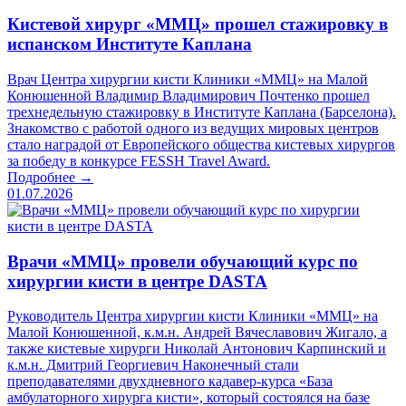
Кистевой хирург «ММЦ» прошел стажировку в
испанском Институте Каплана
Врач Центра хирургии кисти Клиники «ММЦ» на Малой
Конюшенной Владимир Владимирович Почтенко прошел
трехнедельную стажировку в Институте Каплана (Барселона).
Знакомство с работой одного из ведущих мировых центров
стало наградой от Европейского общества кистевых хирургов
за победу в конкурсе FESSH Travel Award.
Подробнее →
01.07.2026
Врачи «ММЦ» провели обучающий курс по
хирургии кисти в центре DASTA
Руководитель Центра хирургии кисти Клиники «ММЦ» на
Малой Конюшенной, к.м.н. Андрей Вячеславович Жигало, а
также кистевые хирурги Николай Антонович Карпинский и
к.м.н. Дмитрий Георгиевич Наконечный стали
преподавателями двухдневного кадавер-курса «База
амбулаторного хирурга кисти», который состоялся на базе