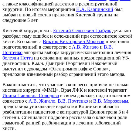
а также классификацией дефектов в реконструктивной
хирургии. По итогам мероприятия
Н.А. Карпинский
был
выбран в новый состав правления Кистевой группы на
следующие 5 лет.
Кистевой хирург, к.м.н.
Евгений Сергеевич Цыбуль
детально
разобрал тему ошибок и осложнений при остеосинтезе костей
кисти. Его коллега
Виктор Викторович Морозов
представил
подготовленный в соавторстве с
А.В. Жигало
и
В.В.
Почтенко
алгоритм выбора хирургической методики лечения
болезни Нотта
на основании данных предоперационной УЗ-
диагностики. К.м.н. Дмитрий Георгиевич Наконечный
выступил с докладом «Электромиография: Contra»,
предложив взвешенный разбор ограничений этого метода.
Важно отметить, что участие в конгрессе приняли не только
кистевые хирурги «ММЦ». Врач ЛФК и кистевой терапевт
Ирина Павловна Солодова
в своем докладе, подготовленном
совместно с
А.В. Жигало
,
В.В. Почтенко
и
В.В. Морозовым
,
представила уникальные наработки Клиники в области
реабилитации пациентов с контрактурой Дюпюитрена 3 и 4
степени. Специалист подробно рассказала о ключевой роли
грамотной ранней реабилитации в лечении заболеваний
кисти.