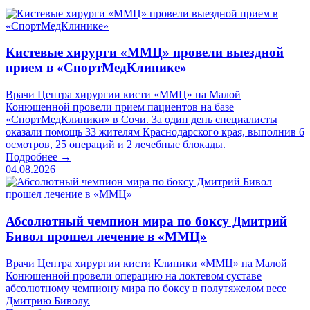
Кистевые хирурги «ММЦ» провели выездной
прием в «СпортМедКлинике»
Врачи Центра хирургии кисти «ММЦ» на Малой
Конюшенной провели прием пациентов на базе
«СпортМедКлиники» в Сочи. За один день специалисты
оказали помощь 33 жителям Краснодарского края, выполнив 6
осмотров, 25 операций и 2 лечебные блокады.
Подробнее →
04.08.2026
Абсолютный чемпион мира по боксу Дмитрий
Бивол прошел лечение в «ММЦ»
Врачи Центра хирургии кисти Клиники «ММЦ» на Малой
Конюшенной провели операцию на локтевом суставе
абсолютному чемпиону мира по боксу в полутяжелом весе
Дмитрию Биволу.