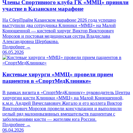
Члены Спортивного клуба ГК «ММЦ» приняли
участие в Казанском марафоне
На СберПрайм Казанском марафоне 2026 года успешно
выступили два сотрудника Клиники «ММЦ» на Малой
Конюшенной — кистевой хирург Виктор Викторович
Морозов и постовая медицинская сестра Владислава
Александровна Щербакова.
Подробнее →
06.05.2026
Кистевые хирурги «ММЦ» провели прием
пациентов в «СпортМедКлинике»
В рамках визита в «СпортМедКлинику» руководитель Центра
хирургии кисти Клиники «ММЦ» на Малой Конюшенной,
к.м.н. Андрей Вячеславович Жигало и его коллега Виктор
Викторович Морозов провели консультации и выполнили
целый ряд малоинвазивных вмешательств пациентам с
заболеваниями кисти — жителям юга России.
Подробнее →
06.04.2026