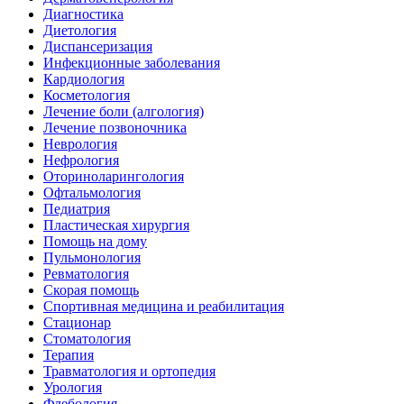
Диагностика
Диетология
Диспансеризация
Инфекционные заболевания
Кардиология
Косметология
Лечение боли (алгология)
Лечение позвоночника
Неврология
Нефрология
Оториноларингология
Офтальмология
Педиатрия
Пластическая хирургия
Помощь на дому
Пульмонология
Ревматология
Скорая помощь
Спортивная медицина и реабилитация
Стационар
Стоматология
Терапия
Травматология и ортопедия
Урология
Флебология