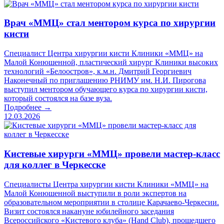
Врач «ММЦ» стал ментором курса по хирургии
кисти
Специалист Центра хирургии кисти Клиники «ММЦ» на
Малой Конюшенной, пластический хирург Клиники высоких
технологий «Белоостров», к.м.н. Дмитрий Георгиевич
Наконечный по приглашению РНИМУ им. Н.И. Пирогова
выступил ментором обучающего курса по хирургии кисти,
который состоялся на базе вуза.
Подробнее →
12.03.2026
Кистевые хирурги «ММЦ» провели мастер-класс
для коллег в Черкесске
Специалисты Центра хирургии кисти Клиники «ММЦ» на
Малой Конюшенной выступили в роли экспертов на
образовательном мероприятии в столице Карачаево-Черкесии.
Визит состоялся накануне юбилейного заседания
Всероссийского «Кистевого клуба» (Hand Club), прошедшего