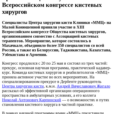
Всероссийском конгрессе кистевых
хирургов
Специалисты Центра хирургии кисти Клиники «ММЦ» на
Малой Конюшенной приняли участие в XIII
Всероссийском конгрессе Общества кистевых хирургов,
организованном совместно с Ассоциацией кистевых
терапевтов. Мероприятие, которое состоялось в
Махачкале, объединило более 350 специалистов со всей
России, а также из Белоруссии, Таджикистана, Казахстана,
Узбекистана и Армении.
Конгресс продлился с 20 по 25 мая и состоял из трех частей:
прекурс, основная научная программа, практический кадавер-
курс. Команда кистевых хирургов и реабилитологов «ММЦ»
приняла активное участие во всех мероприятиях. На
специализированном прекурсе в Дербенте руководитель
Центра хирургии кисти
, к.м.н.
Андрей Вячеславович Жигало
рассказал об эффективной организации операционного
пространства в амбулаторных условиях, а его коллега
Николай Антонович Карпинский
— о возможностях и путях
становления кистевого хирурга в частной практике.
В рамках научной программы врачи «ММЦ» представили