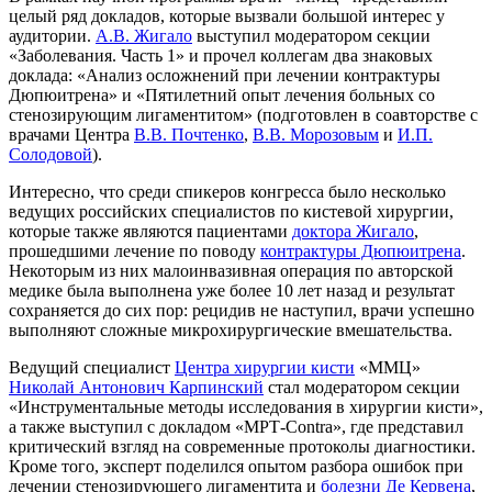
целый ряд докладов, которые вызвали большой интерес у
аудитории.
А.В. Жигало
выступил модератором секции
«Заболевания. Часть 1» и прочел коллегам два знаковых
доклада: «Анализ осложнений при лечении контрактуры
Дюпюитрена» и «Пятилетний опыт лечения больных со
стенозирующим лигаментитом» (подготовлен в соавторстве с
врачами Центра
В.В. Почтенко
,
В.В. Морозовым
и
И.П.
Солодовой
).
Интересно, что среди спикеров конгресса было несколько
ведущих российских специалистов по кистевой хирургии,
которые также являются пациентами
доктора Жигало
,
прошедшими лечение по поводу
контрактуры Дюпюитрена
.
Некоторым из них малоинвазивная операция по авторской
медике была выполнена уже более 10 лет назад и результат
сохраняется до сих пор: рецидив не наступил, врачи успешно
выполняют сложные микрохирургические вмешательства.
Ведущий специалист
Центра хирургии кисти
«ММЦ»
Николай Антонович Карпинский
стал модератором секции
«Инструментальные методы исследования в хирургии кисти»,
а также выступил с докладом «МРТ-Contra», где представил
критический взгляд на современные протоколы диагностики.
Кроме того, эксперт поделился опытом разбора ошибок при
лечении стенозирующего лигаментита и
болезни Де Кервена
,