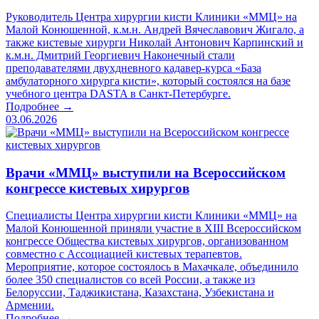
Руководитель Центра хирургии кисти Клиники «ММЦ» на
Малой Конюшенной, к.м.н. Андрей Вячеславович Жигало, а
также кистевые хирурги Николай Антонович Карпинский и
к.м.н. Дмитрий Георгиевич Наконечный стали
преподавателями двухдневного кадавер-курса «База
амбулаторного хирурга кисти», который состоялся на базе
учебного центра DASTA в Санкт-Петербурге.
Подробнее →
03.06.2026
Врачи «ММЦ» выступили на Всероссийском
конгрессе кистевых хирургов
Специалисты Центра хирургии кисти Клиники «ММЦ» на
Малой Конюшенной приняли участие в XIII Всероссийском
конгрессе Общества кистевых хирургов, организованном
совместно с Ассоциацией кистевых терапевтов.
Мероприятие, которое состоялось в Махачкале, объединило
более 350 специалистов со всей России, а также из
Белоруссии, Таджикистана, Казахстана, Узбекистана и
Армении.
Подробнее →