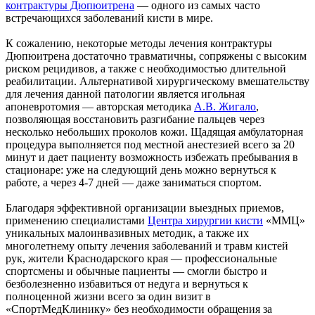
контрактуры Дюпюитрена
— одного из самых часто
встречающихся заболеваний кисти в мире.
К сожалению, некоторые методы лечения контрактуры
Дюпюитрена достаточно травматичны, сопряжены с высоким
риском рецидивов, а также с необходимостью длительной
реабилитации. Альтернативой хирургическому вмешательству
для лечения данной патологии является игольная
апоневротомия — авторская методика
А.В. Жигало
,
позволяющая восстановить разгибание пальцев через
несколько небольших проколов кожи. Щадящая амбулаторная
процедура выполняется под местной анестезией всего за 20
минут и дает пациенту возможность избежать пребывания в
стационаре: уже на следующий день можно вернуться к
работе, а через 4-7 дней — даже заниматься спортом.
Благодаря эффективной организации выездных приемов,
применению специалистами
Центра хирургии кисти
«ММЦ»
уникальных малоинвазивных методик, а также их
многолетнему опыту лечения заболеваний и травм кистей
рук, жители Краснодарского края — профессиональные
спортсмены и обычные пациенты — смогли быстро и
безболезненно избавиться от недуга и вернуться к
полноценной жизни всего за один визит в
«СпортМедКлинику» без необходимости обращения за