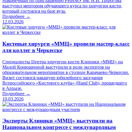
Наконечный по приглашению РНИМУ им. Н.И. Пирогова
выступил ментором обучающего курса по хирургии кисти,
который состоялся на базе вуза.
Подробнее →
12.03.2026
Кистевые хирурги «ММЦ» провели мастер-класс
для коллег в Черкесске
Специалисты Центра хирургии кисти Клиники «ММЦ» на
Малой Конюшенной выступили в роли экспертов на
образовательном мероприятии в столице Карачаево-Черкесии.
Визит состоялся накануне юбилейного заседания
Всероссийского «Кистевого клуба» (Hand Club), прошедшего
в Архызе.
Подробнее →
10.03.2026
Эксперты Клиники «ММЦ» выступили на
Национальном конгрессе с международным