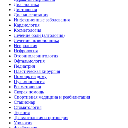
Диагностика
Диетология
Диспансеризация
Инфекционные заболевания
Кардиология
Косметология
Лечение боли (алгология)
Лечение позвоночника
Неврология
Нефрология
Оториноларингология
Офтальмология
Педиатрия
Пластическая хирургия
Помощь на дому
Пульмонология
Ревматология
Скорая помощь
Спортивная медицина и реабилитация
Стационар
Стоматология
Терапия
Травматология и ортопедия
Урология
Флебология