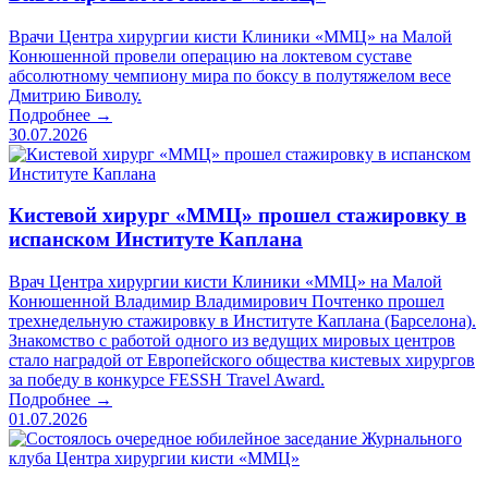
Врачи Центра хирургии кисти Клиники «ММЦ» на Малой
Конюшенной провели операцию на локтевом суставе
абсолютному чемпиону мира по боксу в полутяжелом весе
Дмитрию Биволу.
Подробнее →
30.07.2026
Кистевой хирург «ММЦ» прошел стажировку в
испанском Институте Каплана
Врач Центра хирургии кисти Клиники «ММЦ» на Малой
Конюшенной Владимир Владимирович Почтенко прошел
трехнедельную стажировку в Институте Каплана (Барселона).
Знакомство с работой одного из ведущих мировых центров
стало наградой от Европейского общества кистевых хирургов
за победу в конкурсе FESSH Travel Award.
Подробнее →
01.07.2026