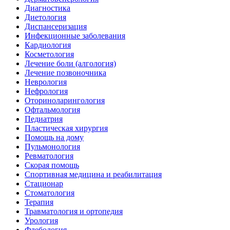
Диагностика
Диетология
Диспансеризация
Инфекционные заболевания
Кардиология
Косметология
Лечение боли (алгология)
Лечение позвоночника
Неврология
Нефрология
Оториноларингология
Офтальмология
Педиатрия
Пластическая хирургия
Помощь на дому
Пульмонология
Ревматология
Скорая помощь
Спортивная медицина и реабилитация
Стационар
Стоматология
Терапия
Травматология и ортопедия
Урология
Флебология