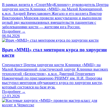
В рамках визита в «СпортМедКлинику» руководитель Центра
хирургии кисти Клиники «ММЦ» на Малой Конюшенной,
к.м.н. Андрей Вячеславович Жигало и его коллега Виктор
Викторович Морозов провели консультации и выполнили
целый ряд малоинвазивных вмешательств пациентам с
заболеваниями кисти — жителям юга России.
Подробнее →
06.04.2026
Врач «ММЦ» стал ментором курса по хирургии
кисти
Специалист Центра хирургии кисти Клиники «ММЦ» на
Малой Конюшенной, пластический хирург Клиники высоких
технологий «Белоостров», к.м.н. Дмитрий Георгиевич
Наконечный по приглашению РНИМУ им. Н.И. Пирогова
выступил ментором обучающего курса по хирургии кисти,
который состоялся на базе вуза.
Подробнее →
12.03.2026