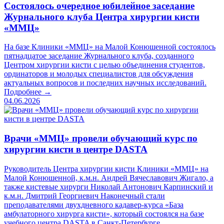
Состоялось очередное юбилейное заседание
Журнального клуба Центра хирургии кисти
«ММЦ»
На базе Клиники «ММЦ» на Малой Конюшенной состоялось
пятнадцатое заседание Журнального клуба, созданного
Центром хирургии кисти с целью объединения студентов,
ординаторов и молодых специалистов для обсуждения
актуальных вопросов и последних научных исследований.
Подробнее →
04.06.2026
Врачи «ММЦ» провели обучающий курс по
хирургии кисти в центре DASTA
Руководитель Центра хирургии кисти Клиники «ММЦ» на
Малой Конюшенной, к.м.н. Андрей Вячеславович Жигало, а
также кистевые хирурги Николай Антонович Карпинский и
к.м.н. Дмитрий Георгиевич Наконечный стали
преподавателями двухдневного кадавер-курса «База
амбулаторного хирурга кисти», который состоялся на базе
учебного центра DASTA в Санкт-Петербурге.