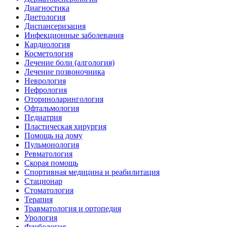
Диагностика
Диетология
Диспансеризация
Инфекционные заболевания
Кардиология
Косметология
Лечение боли (алгология)
Лечение позвоночника
Неврология
Нефрология
Оториноларингология
Офтальмология
Педиатрия
Пластическая хирургия
Помощь на дому
Пульмонология
Ревматология
Скорая помощь
Спортивная медицина и реабилитация
Стационар
Стоматология
Терапия
Травматология и ортопедия
Урология
Флебология