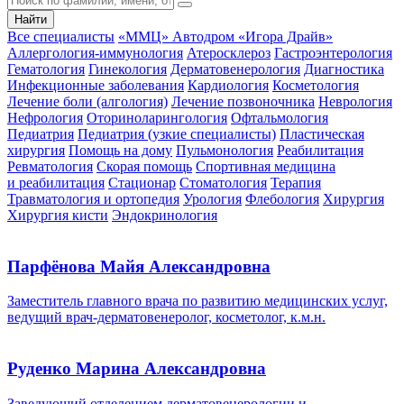
Найти
Все специалисты
«ММЦ» Автодром «Игора Драйв»
Аллергология-иммунология
Атеросклероз
Гастроэнтерология
Гематология
Гинекология
Дерматовенерология
Диагностика
Инфекционные заболевания
Кардиология
Косметология
Лечение боли (алгология)
Лечение позвоночника
Неврология
Нефрология
Оториноларингология
Офтальмология
Педиатрия
Педиатрия (узкие специалисты)
Пластическая
хирургия
Помощь на дому
Пульмонология
Реабилитация
Ревматология
Скорая помощь
Спортивная медицина
и реабилитация
Стационар
Стоматология
Терапия
Травматология и ортопедия
Урология
Флебология
Хирургия
Хирургия кисти
Эндокринология
Парфёнова Майя Александровна
Заместитель главного врача по развитию медицинских услуг,
ведущий врач-дерматовенеролог, косметолог, к.м.н.
Руденко Марина Александровна
Заведующий отделением дерматовенерологии и