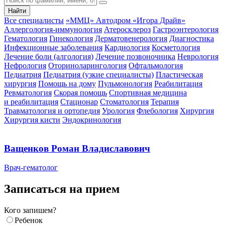
Найти
Все специалисты
«ММЦ» Автодром «Игора Драйв»
Аллергология-иммунология
Атеросклероз
Гастроэнтерология
Гематология
Гинекология
Дерматовенерология
Диагностика
Инфекционные заболевания
Кардиология
Косметология
Лечение боли (алгология)
Лечение позвоночника
Неврология
Нефрология
Оториноларингология
Офтальмология
Педиатрия
Педиатрия (узкие специалисты)
Пластическая
хирургия
Помощь на дому
Пульмонология
Реабилитация
Ревматология
Скорая помощь
Спортивная медицина
и реабилитация
Стационар
Стоматология
Терапия
Травматология и ортопедия
Урология
Флебология
Хирургия
Хирургия кисти
Эндокринология
Ващенков Роман Владиславович
Врач-гематолог
Записаться на прием
Кого запишем?
Ребенок