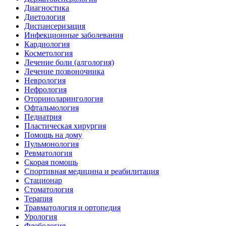
Диагностика
Диетология
Диспансеризация
Инфекционные заболевания
Кардиология
Косметология
Лечение боли (алгология)
Лечение позвоночника
Неврология
Нефрология
Оториноларингология
Офтальмология
Педиатрия
Пластическая хирургия
Помощь на дому
Пульмонология
Ревматология
Скорая помощь
Спортивная медицина и реабилитация
Стационар
Стоматология
Терапия
Травматология и ортопедия
Урология
Флебология