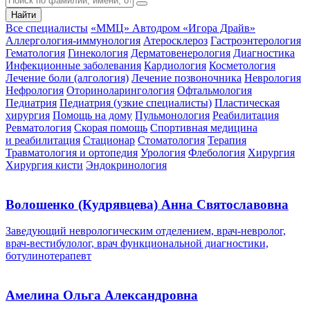
Найти
Все специалисты
«ММЦ» Автодром «Игора Драйв»
Аллергология-иммунология
Атеросклероз
Гастроэнтерология
Гематология
Гинекология
Дерматовенерология
Диагностика
Инфекционные заболевания
Кардиология
Косметология
Лечение боли (алгология)
Лечение позвоночника
Неврология
Нефрология
Оториноларингология
Офтальмология
Педиатрия
Педиатрия (узкие специалисты)
Пластическая
хирургия
Помощь на дому
Пульмонология
Реабилитация
Ревматология
Скорая помощь
Спортивная медицина
и реабилитация
Стационар
Стоматология
Терапия
Травматология и ортопедия
Урология
Флебология
Хирургия
Хирургия кисти
Эндокринология
Волошенко (Кудрявцева) Анна Святославовна
Заведующий неврологическим отделением, врач-невролог,
врач-вестибулолог, врач функциональной диагностики,
ботулинотерапевт
Амелина Ольга Александровна