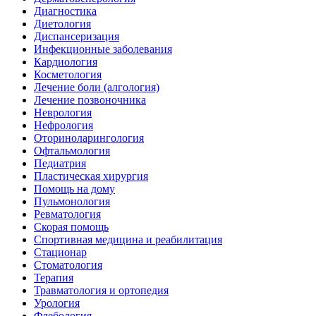
Диагностика
Диетология
Диспансеризация
Инфекционные заболевания
Кардиология
Косметология
Лечение боли (алгология)
Лечение позвоночника
Неврология
Нефрология
Оториноларингология
Офтальмология
Педиатрия
Пластическая хирургия
Помощь на дому
Пульмонология
Ревматология
Скорая помощь
Спортивная медицина и реабилитация
Стационар
Стоматология
Терапия
Травматология и ортопедия
Урология
Флебология